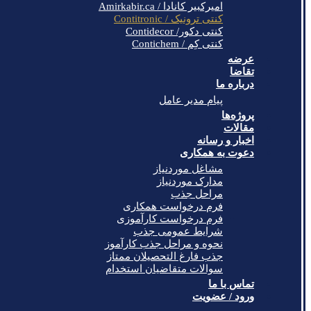
امیرکبیر کانادا / Amirkabir.ca
کنتی ترونیک / Contitronic
کنتی دکور/ Contidecor
کنتی کِم / Contichem
عرضه
تقاضا
درباره ما
پیام مدیر عامل
پروژه‌ها
مقالات
اخبار و رسانه
دعوت به همکاری
مشاغل موردنیاز
مدارک موردنیاز
مراحل جذب
فرم درخواست همکاری
فرم درخواست کارآموزی
شرایط عمومی جذب
نحوه و مراحل جذب کارآموز
جذب فارغ التحصیلان ممتاز
سوالات متقاضیان استخدام
تماس با ما
ورود / عضویت