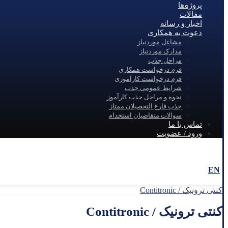
پروژه‌ها
مقالات
اخبار و رسانه
دعوت به همکاری
مشاغل موردنیاز
مدارک موردنیاز
مراحل جذب
فرم درخواست همکاری
فرم درخواست کارآموزی
شرایط عمومی جذب
نحوه و مراحل جذب کارآموز
جذب فارغ التحصیلان ممتاز
سوالات متقاضیان استخدام
تماس با ما
ورود / عضویت
linkdin
instagram
EN
کنتی ترونیک / Contitronic
کنتی ترونیک / Contitronic