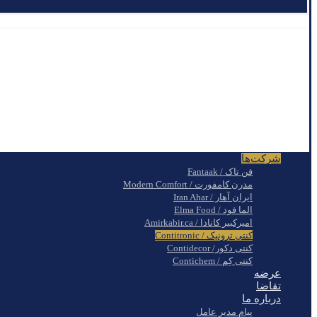
شرکت‌ها
فن تاک / Fantaak
مدرن کامفورت / Modern Comfort
ایران آهار / Iran Ahar
الما فود / Elma Food
امیرکبیر کانادا / Amirkabir.ca
کنتی ترونیک / Contitronic
کنتی دکور/ Contidecor
کنتی کِم / Contichem
عرضه
تقاضا
درباره ما
پیام مدیر عامل