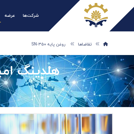
شرکت‌ها
عرضه
تقاضاها
روغن پایه SN-۳۵۰
هلدینگ امیر