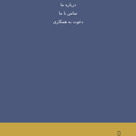
درباره ما
تماس با ما
دعوت به همکاری
شماره تماس: 02188743164
ایمیل: info@amirkabirtech.com
آدرس: عباس آباد، خیابان خلیل حسینی، پلاک ۸، ساختمان
سورنا، طبقه سوم، واحد ۱۲
طراحی وب سایت
و
میزبانی وب
توسط
آژانس دیجیتال مارکتینگ T-Box